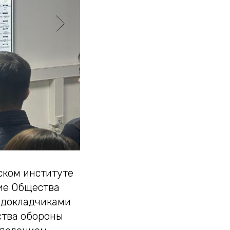
ском институте
ие Общества
и докладчиками
ства обороны