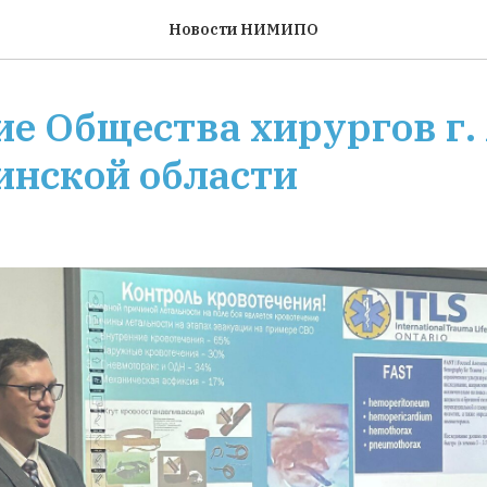
Новости НИМИПО
ие Общества хирургов г
инской области