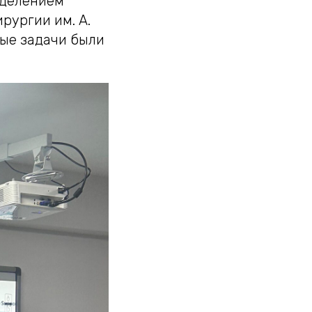
тделением
рургии им. А.
ные задачи были