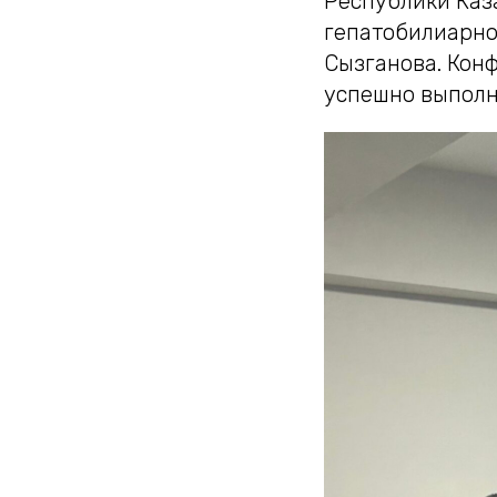
Республики Каз
гепатобилиарно
Сызганова. Кон
успешно выполн